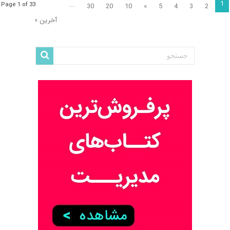
1
...
Page 1 of 33
30
20
10
»
5
4
3
2
آخرین »