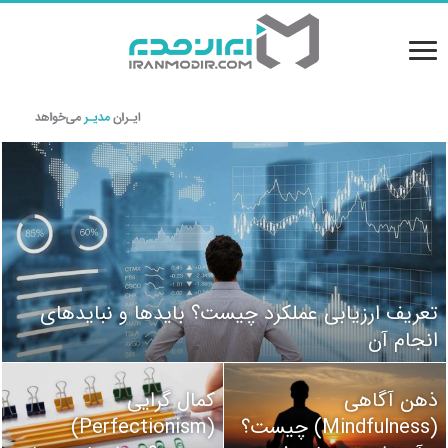
تعریف ارزیابی عملکرد چیست؟ بایدها و نبایدهای
9 گام کاربردی برای یافتن رمز موفقیت در زندگی
انجام آن
ذهن آگاهی
کمال گرایی
(Mindfulness) چیست؟
(Perfectionism)
چگونه یک هویت بصری